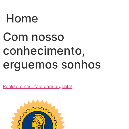
Ir
para
Home
o
conteúdo
Com nosso
conhecimento,
erguemos sonhos
Realize o seu: fale com a gente!