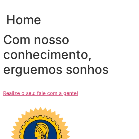
Ir
para
Home
o
conteúdo
Com nosso
conhecimento,
erguemos sonhos
Realize o seu: fale com a gente!