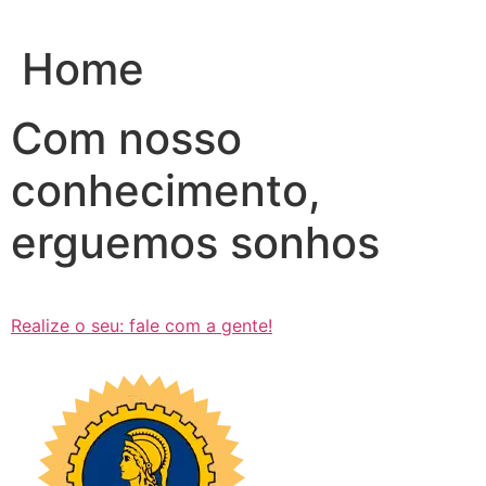
Ir
para
Home
o
conteúdo
Com nosso
conhecimento,
erguemos sonhos
Realize o seu: fale com a gente!