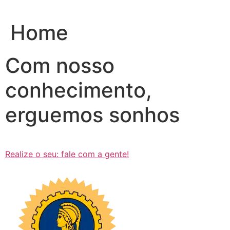
Ir
para
Home
o
conteúdo
Com nosso
conhecimento,
erguemos sonhos
Realize o seu: fale com a gente!