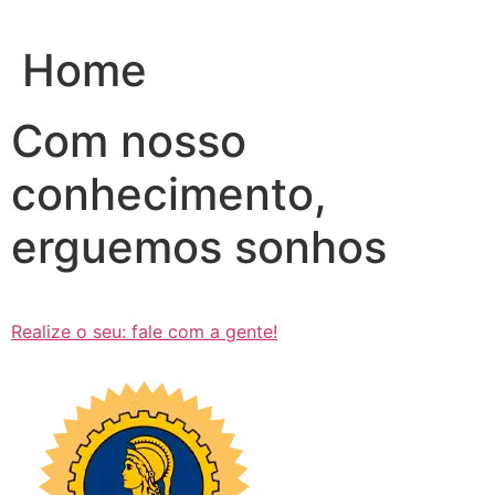
Ir
para
Home
o
conteúdo
Com nosso
conhecimento,
erguemos sonhos
Realize o seu: fale com a gente!