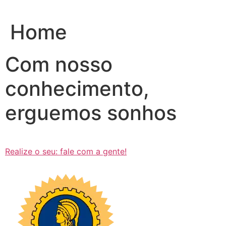
Ir
para
Home
o
conteúdo
Com nosso
conhecimento,
erguemos sonhos
Realize o seu: fale com a gente!