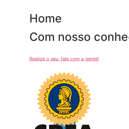
Ir
para
Home
o
conteúdo
Com nosso conhe
Realize o seu: fale com a gente!