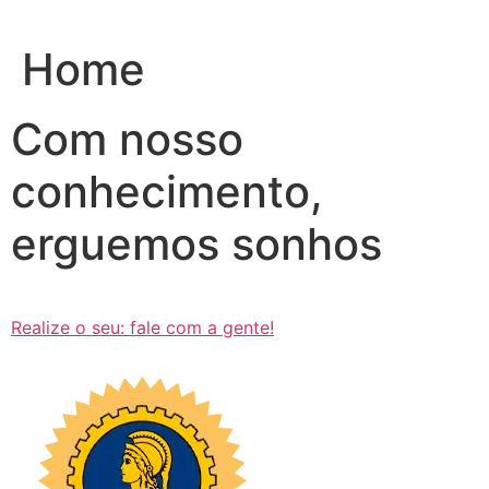
Ir
para
Home
o
conteúdo
Com nosso
conhecimento,
erguemos sonhos
Realize o seu: fale com a gente!