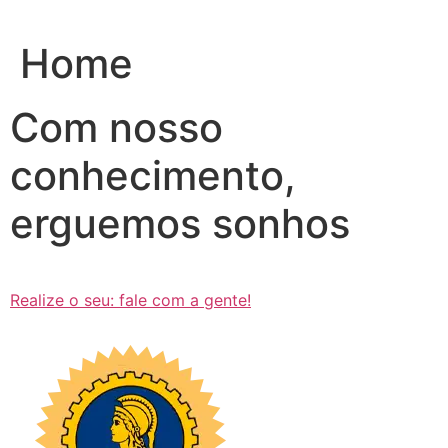
Ir
para
Home
o
conteúdo
Com nosso
conhecimento,
erguemos sonhos
Realize o seu: fale com a gente!