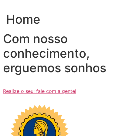
Ir
para
Home
o
conteúdo
Com nosso
conhecimento,
erguemos sonhos
Realize o seu: fale com a gente!