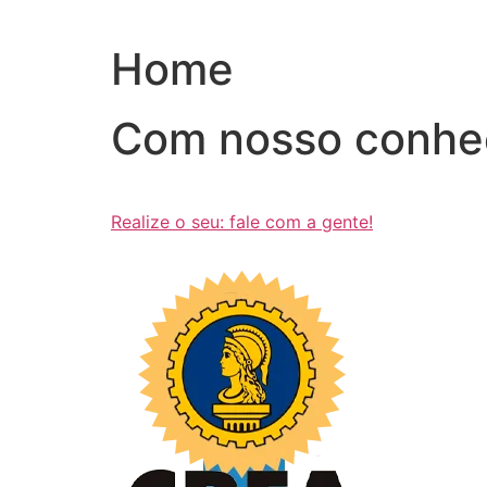
Ir
para
Home
o
conteúdo
Com nosso conhe
Realize o seu: fale com a gente!